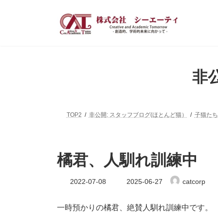
コ
ナ
ン
ビ
テ
ゲ
ン
ー
ツ
シ
へ
ョ
ス
ン
非
キ
に
ッ
移
プ
動
TOP2
非公開: スタッフブログ(ほとんど猫）
子猫たち
橘君、人馴れ訓練中
最
2022-07-08
2025-06-27
catcorp
終
更
新
一時預かりの橘君、絶賛人馴れ訓練中です。
日