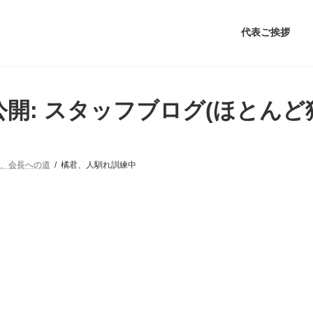
代表ご挨拶
公開: スタッフブログ(ほとんど
、会長への道
橘君、人馴れ訓練中