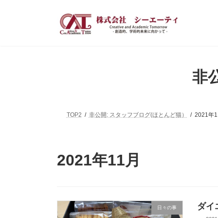
コ
ナ
ン
ビ
テ
ゲ
ン
ー
ツ
シ
へ
ョ
ス
ン
非
キ
に
ッ
移
プ
動
TOP2
非公開: スタッフブログ(ほとんど猫）
2021年
2021年11月
ダイ
日々の事