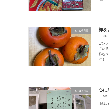
柿を
ゴン会長日記
2021
ゴン太
ている
柿をス
す！！
心に
ゴン会長日記
2021
地域の