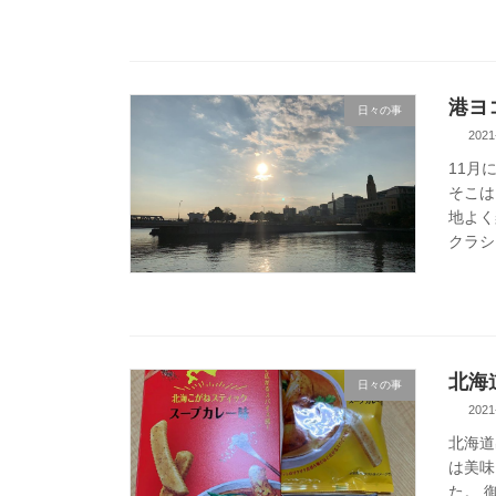
港ヨ
日々の事
2021
11月
そこは
地よく
クラシ
北海
日々の事
2021
北海道
は美味
た。 