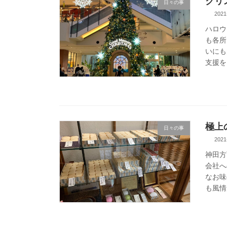
クリ
日々の事
2021
ハロウ
も各所
いにも
支援をし
極上
日々の事
2021
神田方
会社へ
なお味
も風情