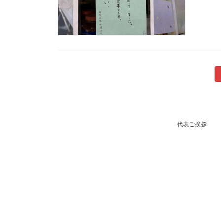
投
稿
の
代表ご挨拶
ペ
ー
ジ
送
り