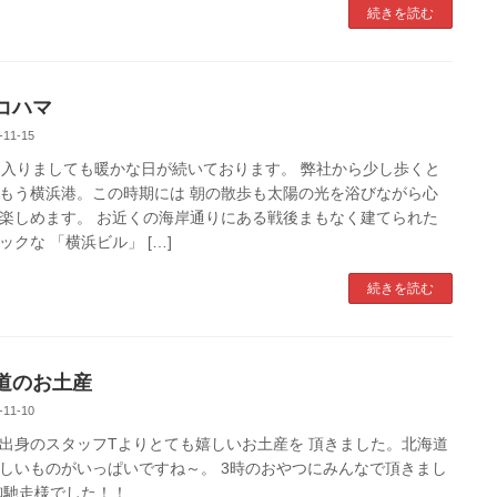
続きを読む
コハマ
-11-15
に入りましても暖かな日が続いております。 弊社から少し歩くと
もう横浜港。この時期には 朝の散歩も太陽の光を浴びながら心
楽しめます。 お近くの海岸通りにある戦後まもなく建てられた
ックな 「横浜ビル」 […]
続きを読む
道のお土産
-11-10
出身のスタッフTよりとても嬉しいお土産を 頂きました。北海道
しいものがいっぱいですね～。 3時のおやつにみんなで頂きまし
御馳走様でした！！