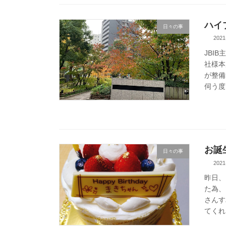
ハイ
日々の事
2021
JBI
社様本
が整備
伺う度
お誕
日々の事
2021
昨日、
た為、
さんす
てくれ