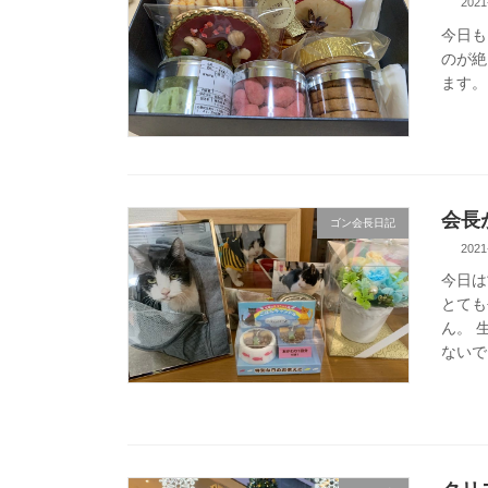
2021
今日も
のが絶
ます。
会長
ゴン会長日記
2021
今日は
とても
ん。 
ないで