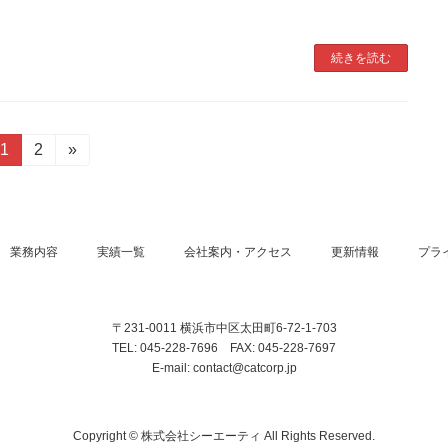
続きを読む
固
1
固
2
»
定
定
ペ
ペ
ー
ー
ジ
ジ
業務内容
実績一覧
会社案内・アクセス
更新情報
プラ
〒231-0011 横浜市中区太田町6-72-1-703
TEL: 045-228-7696 FAX: 045-228-7697
E-mail: contact@catcorp.jp
Copyright © 株式会社シーエーティ All Rights Reserved.