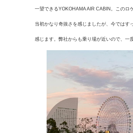
時
:
一望できるYOKOHAMA AIR CABIN。
当初かなり奇抜さを感じましたが、今ではす
感じます。弊社からも乗り場が近いので、一