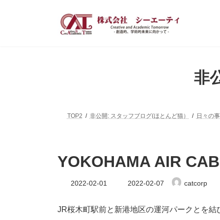
コ
ナ
ン
ビ
テ
ゲ
ン
ー
ツ
シ
へ
ョ
ス
ン
非
キ
に
ッ
移
プ
動
TOP2
非公開: スタッフブログ(ほとんど猫）
日々の事
YOKOHAMA AIR CAB
最
2022-02-01
2022-02-07
catcorp
終
更
新
JR桜木町駅前と新港地区の運河パークとを結
日