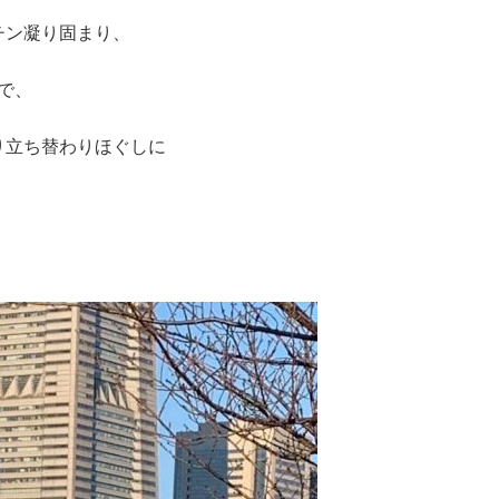
チン凝り固まり、
で、
り立ち替わりほぐしに