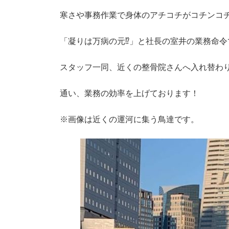
時
:
寒さや事務作業で身体のアチコチがコチンコ
「凝りは万病の元⁉」と社長の室井の業務命令
スタッフ一同、近くの整骨院さんへ入れ替わ
通い、業務の効率を上げております！
※画像は近くの運河に集う鳥達です。