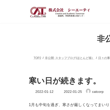
コ
ナ
ン
ビ
テ
ゲ
ン
ー
ツ
シ
へ
ョ
ス
ン
非
キ
に
ッ
移
プ
動
TOP2
非公開: スタッフブログ(ほとんど猫）
日々の事
寒い日が続きます。
最
2022-01-12
2022-01-25
catcorp
終
更
新
1月も中旬を過ぎ、寒さが厳しくなってまいり
日