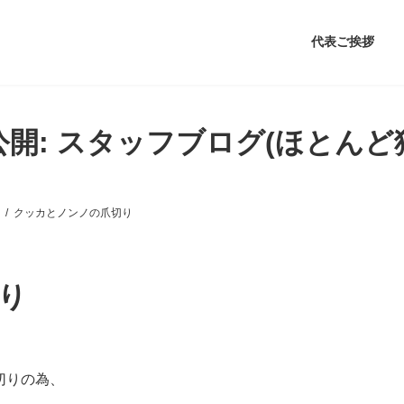
代表ご挨拶
公開: スタッフブログ(ほとんど
クッカとノンノの爪切り
り
切りの為、