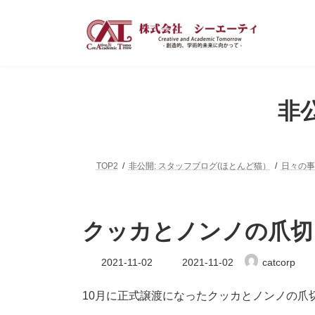
コ
ナ
ン
ビ
テ
ゲ
ン
ー
ツ
シ
へ
ョ
ス
ン
非
キ
に
ッ
移
プ
動
TOP2
非公開: スタッフブログ(ほとんど猫）
日々の事
クッカとノンノの爪切
最
2021-11-02
2021-11-02
catcorp
終
更
新
10月に正式譲渡になったクッカとノンノの爪
日