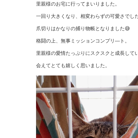
時
里親様のお宅に行ってまいりました。
:
一回り大きくなり、相変わらずの可愛さでし
爪切りはかなりの捕り物帳となりました😅
格闘の上、無事ミッションコンプリ―ト。
里親様の愛情たっぷりにスクスクと成長して
会えてとても嬉しく思いました。