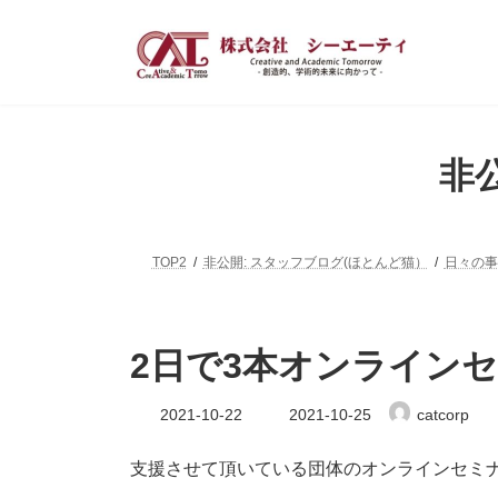
コ
ナ
ン
ビ
テ
ゲ
ン
ー
ツ
シ
へ
ョ
ス
ン
非
キ
に
ッ
移
プ
動
TOP2
非公開: スタッフブログ(ほとんど猫）
日々の事
2日で3本オンライン
最
2021-10-22
2021-10-25
catcorp
終
更
新
支援させて頂いている団体のオンラインセミ
日