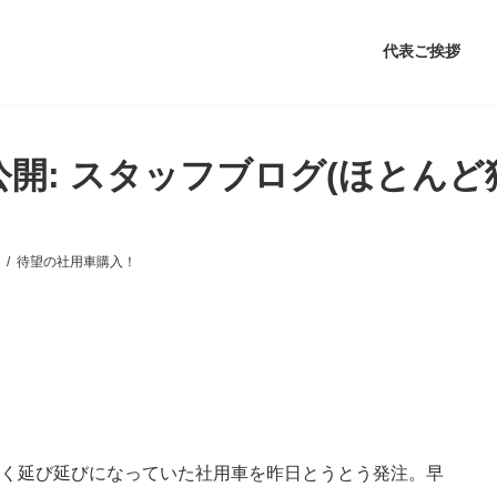
代表ご挨拶
公開: スタッフブログ(ほとんど
待望の社用車購入！
なく延び延びになっていた社用車を昨日とうとう発注。早