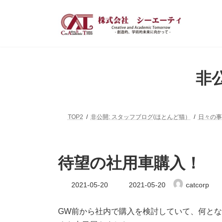
コ
ナ
ン
ビ
テ
ゲ
ン
ー
ツ
シ
へ
ョ
ス
ン
非
キ
に
ッ
移
プ
動
TOP2
非公開: スタッフブログ(ほとんど猫）
日々の事
待望の社用車購入！
最
2021-05-20
2021-05-20
catcorp
終
更
新
GW前から社内で購入を検討していて、何と
日