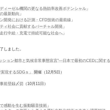
ディーゼル機関の更なる熱効率改善ポテンシャル
」
の最新動向
」
ン開発における計測・CFD技術の最前線
」
ティ社会に貢献するバーチャル開発
」
走行中給・充電で持続可能な社会へ
」
終了しました。
ミッション都市と気候非常事態宣言”―日本で最初のCEDに関す
で実現するSDGｓ」
開催（12月5日）
 事前登録〆切
（10月11日）
で感動を生む振動騒音技術
」