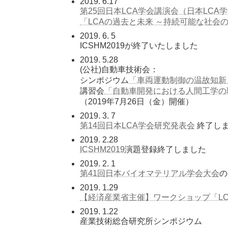
2019. 6.17
第25回日本LCA学会講演会（日本LCA
「LCAの過去と未来 ～持続可能な社会
2019. 6. 5
ICSHM2019が終了いたしました
2019. 5.28
(公社)自動車技術会：
シンポジウム
「車両運動制御の温故知新」
講習会
「自動車開発における人間工学の
（2019年7月26日（金）開催）
2019. 3. 7
第14回日本LCA学会研究発表会
終了し
2019. 2.28
ICSHM2019
演題登録終了しました
2019. 2. 1
第41回日本バイオマテリアル学会大会
の
2019. 1.29
【経済産業省主催】ワークショップ「LCA
2019. 1.22
産業技術総合研究所シンポジウム