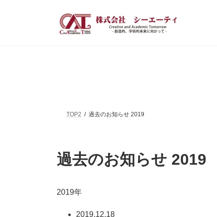
コ
ナ
ン
ビ
テ
ゲ
ン
ー
ツ
シ
へ
ョ
ス
ン
キ
に
ッ
移
プ
動
TOP2
過去のお知らせ 2019
過去のお知らせ 2019
2019年
2019.12.18