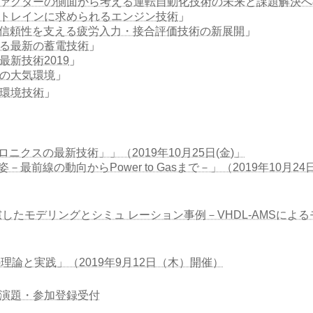
ァクターの側面から考える運転自動化技術の未来と課題解決へ
トレインに求められるエンジン技術
」
信頼性を支える疲労入力・接合評価技術の新展開
」
る最新の蓄電技術
」
最新技術2019
」
の大気環境
」
環境技術
」
ニクスの最新技術」」（2019年10月25日(金)」
前線の動向からPower to Gasまで－」（2019年10月24日
たモデリングとシミュ レーション事例－VHDL-AMSによるモデリ
論と実践」（2019年9月12日（木）開催）
 演題・参加登録受付