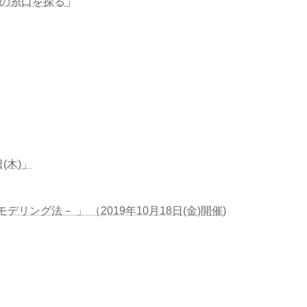
の糸口を探る
」
(木)」
ング法－ 」 （2019年10月18日(金)開催)